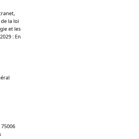
tranet,
de la loi
gie et les
2029 : En
éral
e 75006
s