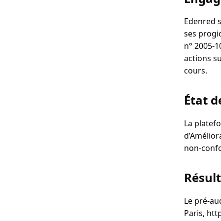
Edenred s’
ses progic
n° 2005-10
actions s
cours.
État d
La platef
d’Améliora
non‑confo
Résult
Le pré‑au
Paris, ht