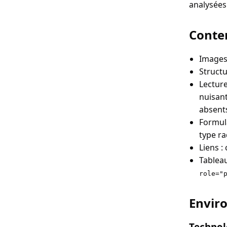
analysées.
Conte
Images 
Structu
Lecture
nuisant
absent
Formula
type ra
Liens :
Tableau
role="
Enviro
Technolo