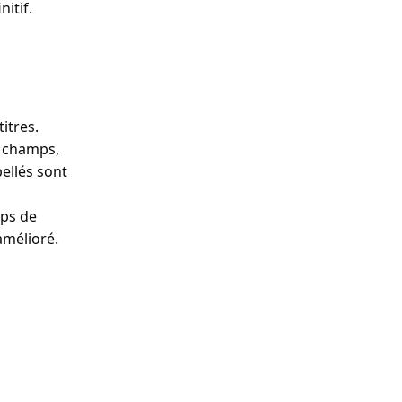
itif.
itres.
s champs,
ellés sont
mps de
amélioré.