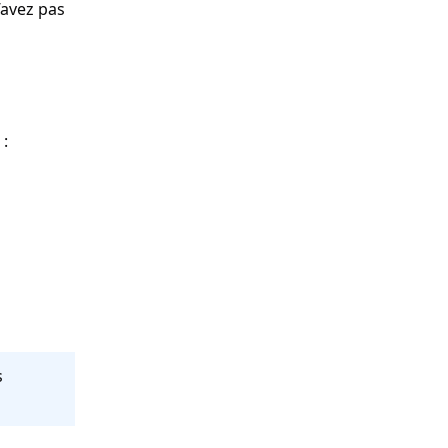
’avez pas
 :
s