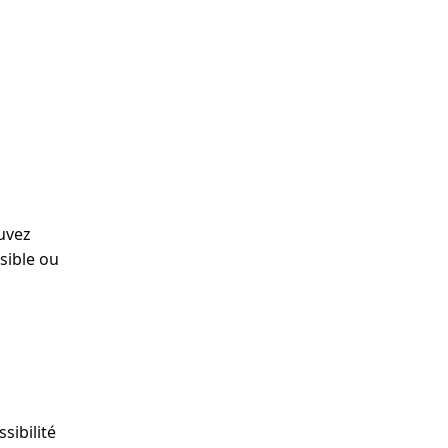
ouvez
sible ou
sibilité