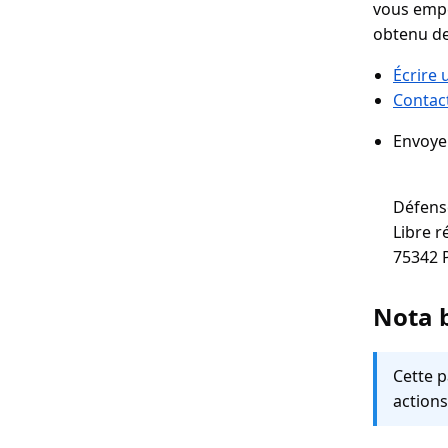
vous empê
obtenu de
Écrire
Contact
Envoyer
Défens
Libre 
Nota 
Cette p
actions