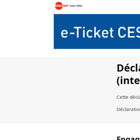
Décl
(int
Cette décl
Déclaratio
Engag